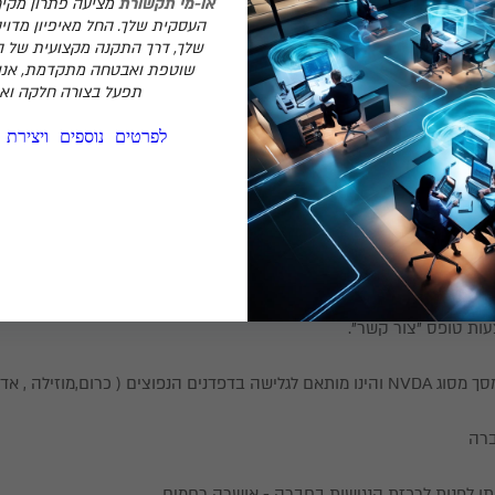
או-מי תקשורת
מציעה פתרון מקיף
העסקית שלך. החל מאיפיון מדויק
שלך, דרך התקנה מקצועית של 
שוטפת ואבטחה מתקדמת, אנו
ר
תפעל בצורה חלקה ואמ
ר
גדלים שונים
לפרטים נוספים ויצירת
נולוגיות מסייעות
ה נתקלתם בכל זאת במגבלה שהפריעה לגלישה או מנעה אותה לחלוטין, נ
עות טופס "צור קשר".
וצים ( כרום,מוזילה , אדג' )
ברה
יתן לפנות לרכזת הנגישות בחברה - אושרה רחמים