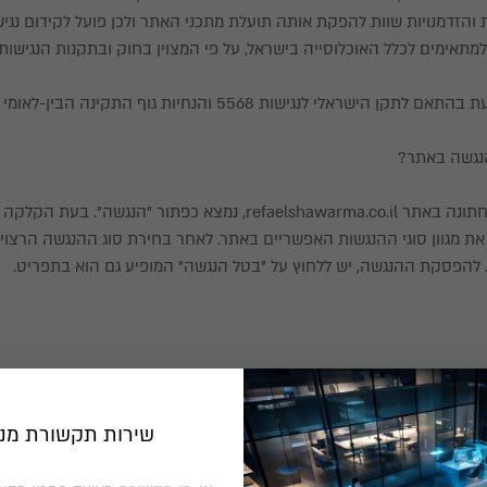
ת והזדמנויות שוות להפקת אותה תועלת מתכני האתר ולכן פועל לקידום נג
תאימים לכלל האוכלוסייה בישראל, על פי המצוין בחוק ובתקנות הנגישות.
י לנגישות 5568 והנחיות גוף התקינה הבין-לאומי W3C לרמה AA.
₪
0
הנגשה באתר?
בפינה השמאלית התחתונה באתר refaelshawarma.co.il, נמצא כפתור "הנ
ת מגוון סוגי ההנגשות האפשריים באתר. לאחר בחירת סוג ההנגשה הרצוי, 
להפסקת ההנגשה, יש ללחוץ על "בטל הנגשה" המופיע גם הוא בתפריט.
ם על בסיס רקע כהה ו/או בהיר. התאמת האתר לעיוורי צבעים.
שירות תקשורת מנו
 ידי המקלדת