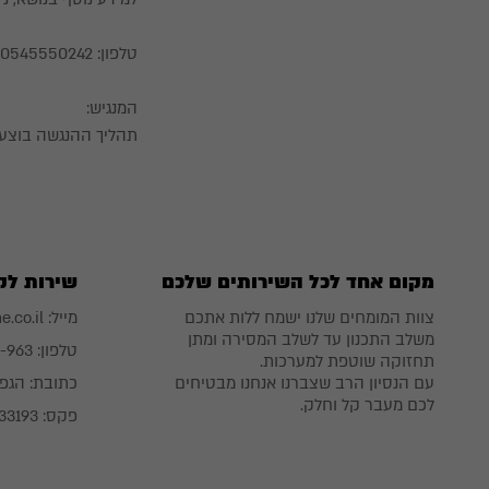
טלפון: 0545550242 אימייל :oshra@o-me.co.il
המנגיש:
תהליך ההנגשה בוצע על ידי fusion-studio בעזרת 
מקום אחד לכל השירותים שלכם
שירות לק
צוות המומחים שלנו ישמח ללות אתכם
מייל:
.co.il
משלב התכנון עד לשלב המסירה ומתן
טלפון:
6-963
תחזוקה שוטפת למערכות.
עם הנסיון הרב שצברנו אנחנו מבטיחים
כתובת:
הגפן 26 מבשרת-
לכם מעבר קל וחלק.
פקס: 02-5333193