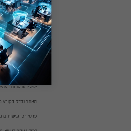
תוכן האתר:
הנגשת התמונות באת
הנגשת תפריטים באת
הגדלת הפונט למספר 
התאמת האתר עבור טכ
הצהרת נגישות
משוב גולשים
במידה ובמהלך הגליש
אנא ידעו אותנו באמצ
האתר נבדק בקורא מסך מסוג NVDA והינו מותאם לגלישה בדפדנים הנפ
פרטי רכז נגישות בח
למידע נוסף בנושא, נ