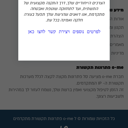
הצרכים הייחודיים שלך, דרך התקנה מקצועית של
התשתית, ועד לתחזוקה שוטפת ואבטחה
מידע נוסף
מתקדמת, אנו דואגים שהרשת שלך תפעל בצורה
אודות החברה
חלקה ואמינה בכל עת.
תקנון ומדיניות אתר
₪
0
לפרטים נוספים ויצירת קשר לחצו כאן
הצהרת נגישות
מאמרים
מדיניות פרטיות
o-me פתרונות תקשורת
חברת o-me מציעה סל פתרונות מקצה לקצה לכלל מערכות
תקשורת ה- IP המתקדמים.
זה הזמן לטיפול מקצועי ואמין ברשת שלך, נשמח לעזור לך במהירות
ולשביעות רצונך.
כל הזכויות שמורות © ל o-me פתרונות תקשורת מתקדמים